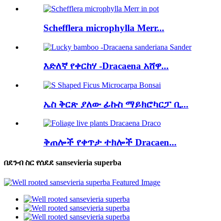
Schefflera microphylla Merr...
እድለኛ የቀርከሃ -Dracaena አሸዋ...
ኤስ ቅርጽ ያለው ፊኩስ ማይክሮካርፓ ቢ...
ቅጠሎች የቀጥታ ተክሎች Dracaen...
በደንብ ስር የሰደደ sansevieria superba