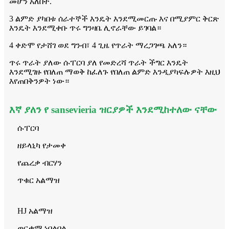
መሆን አለበት.
3 ልምድ ያካበቱ ሰራተኞች እንዴት እንደሚመርጡ እና በሚያምር ቅርጽ
እንዴት እንደሚቀቡ ጥሩ ግንዛቤ ሊኖራቸው ይገባል።
4 ቀድሞ የታሸገ ወደ ግንብ፣ 4 ጊዜ የጥራት ማረጋገጫ አለን።
ጥሩ ጥራት ያለው ሱፐርባ ያለ የመድረሻ ጥራት ችግር እንዴት
እንደሚገዙ የበለጠ ማወቅ ከፈለጉ የበለጠ ልምድ እንዲያካፍሉዎት እዚህ
እየጠበቅንዎት ነው።
እኛ ያለን የ sansevieria ዝርያዎች እንደሚከተለው ናቸው
ሱፐርባ
ዘይላኒካ የታመቀ
የጨረቃ ብርሃን
ጥቁር አልማዝ
HJ አልማዝ
ወርቃማ ነበልባል