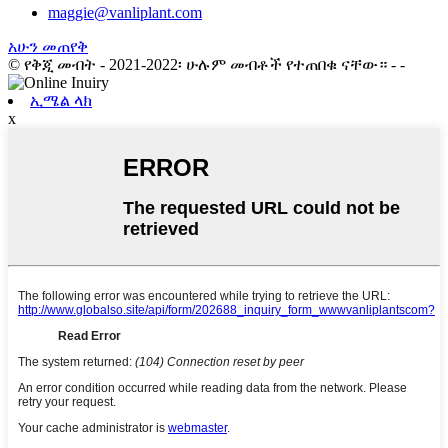
maggie@vanliplant.com
አሁን መጠየቅ
© የቅጂ መብት - 2021-2022፡ ሁሉም መብቶች የተጠበቁ ናቸው።
- -
ኢሜል ላክ
x