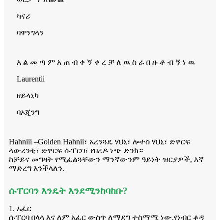
ካናሪ
ባዋንግላን
አ ል መ ጣ ም አ ጠ ብ ቀ ኝ ቀ ረ ቻ ለ ዉ ስ ራ በ ዙ ቶ ብ ኝ ነ ዉ
Laurentii
ዘይላኒካ
ባኦጂንግ
Hahniii –Golden Hahnii፣ አረንጓዴ ሃህኒ፣ ሎተስ ሃህኒ፣ ድዋርፍ
ላውረንቲ፣ ድዋርፍ ሱፐርባ፣ የበረዶ ነጭ ድንክ።
ከቻይና መግዛት የሚፈልጓቸውን ማንኛውንም ዓይነት ዝርያዎች, እኛ
ማድረግ እንችላለን.
ሱፐርባን እንዴት እንደሚንከባከቡ?
1. አፈር
ሱፐርባ በላላ እና ለም አፈር ውስጥ ለማደግ ተስማሚ ነው.የነብር ቆዳ