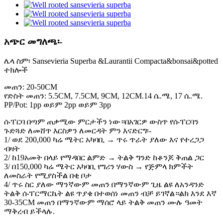
አጭር መግለጫ፡-
ሌላ ስም፡ Sansevieria Superba &Laurantii Compacta&bonsai&potted
ተክሎች
መጠን: 20-50CM
የድስት መጠን: 5.5CM, 7.5CM, 9CM, 12CM.14 ሴ.ሜ, 17 ሴ.ሜ.
PP/Pot: 1pp ወይም 2pp ወይም 3pp
ሱፐርባ በጣም ጠቃሚው ምርታችን ነው።በአገርዎ ውስጥ የሱፐርባን
ጉድጓድ ለመሸጥ እርስዎን ለመርዳት ምን እናድርግ፡-
1/ ወደ 200,000 ካሬ ሜትር አካባቢ → ጥሩ ጥራት ያለው እና የተረጋጋ
ብዛት
2/ ከ19አመት በላይ የማዳበር ልምድ → ትልቅ ግንድ ከቆንጆ ቅጠል ጋር
3/ በ150,000 ካሬ ሜትር አካባቢ የግሪን ሃውስ → የጅምላ ክምችት
ለመስራት የሚያስችል በቂ ቦታ
4/ ጥሩ ስር ያለው ማንኛውም መጠን በማንኛውም ጊዜ ልዩ ለአንዳንድ
ትልቅ ሱፐርማርኬት ልዩ ጥያቄ በተወሰነ መጠን ብቻ ይገኛል።ልክ እንደ እኛ
30-35CM መጠን በማንኛውም ማሰሮ ላይ ትልቅ መጠን ሙሉ ዓመት
ማቅረብ ይችላሉ.