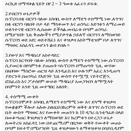
ኦርኪድ በማዳቀል ሂደት በየ 2 ~ 3 ዓመቱ አፈሩን ይፍቱ.
2.የብርሃን ሁኔታዎች
ሱፐርባ በቂ ብርሃን ባለው አካባቢ ውስጥ ለማደግ ተስማሚ ነው.ለጥገና
በቂ ብርሃን ባለበት ቦታ ላይ ማስቀመጥ እና ጠንካራ እድገቱን ለማራመድ
ሁለንተናዊ ብርሃን ሊሰጠው ይችላል.መብራቱ በጣም ጠንካራ
በሚሆንበት ጊዜ ቅጠሎችን የሚያቃጥል ኃይለኛ ብርሃንን ለማስወገድ
ሱፐርባን ወደ አየር ወደተሸፈነ እና ቀዝቃዛ አስትማቲዝም ቦታ ለጥገና
ማዛወር አስፈላጊ መሆኑን ልብ ይበሉ።
3.የውሃ እና ማዳበሪያ አስተዳደር
ሱፐርባ እርጥበት ባለው አካባቢ ውስጥ ለማደግ ተስማሚ ነው.ሱፐርባን
ሲያመርቱ በየሳምንቱ ያጠጡት።ሱፐርባን በማጠጣት ጊዜ, ውሃው
በአበባው ማሰሮው ጠርዝ ላይ እንዲፈስ እና ሁሉንም አፈር እንዲጠጣ
ያድርጉት.በጠንካራ የእድገት ጊዜ ውስጥ የተሟሟ ናይትሮጅን,
ፎስፈረስ እና ፖታስየም ውሁድ ማዳበሪያ አመጋገብን ለማሟላት
በሳምንት አንድ ጊዜ መተግበር አለበት.
4. ተስማሚ ሙቀት
ሱፐርባ በሞቃት አካባቢ ለማደግ ተስማሚ ነው እና ደካማ ቀዝቃዛ
የመቋቋም ችሎታ አለው.ስለዚህ በክረምት ወቅት ለጥገና ሱፐርባን ወደ
ቤት ውስጥ ማዛወር እና የሙቀት መጠንን ከ 10 ዲግሪ ሴንቲግሬድ በላይ
በመቆጣጠር ቅዝቃዜን ለማስወገድ እና ክረምቱን በተረጋጋ ሁኔታ
ለመትረፍ አስፈላጊ ነው.በተጨማሪም በበጋው ወቅት የሙቀት መጠኑ
በጣም ከፍተኛ በሚሆንበት ጊዜ ቀዝቃዛውን ለማቀዝቀዝ በሳይቢዲየም