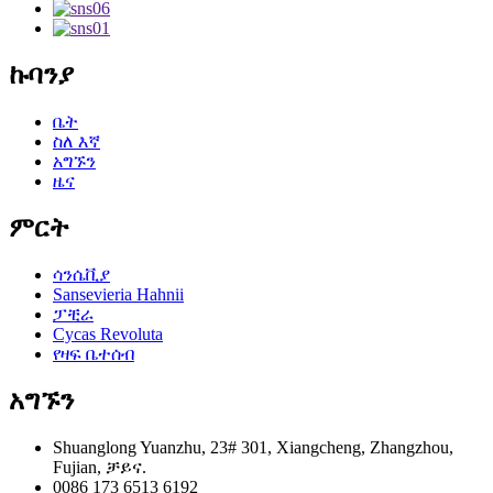
ኩባንያ
ቤት
ስለ እኛ
አግኙን
ዜና
ምርት
ሳንሴቪያ
Sansevieria Hahnii
ፓቺራ
Cycas Revoluta
የዛፍ ቤተሰብ
አግኙን
Shuanglong Yuanzhu, 23# 301, Xiangcheng, Zhangzhou,
Fujian, ቻይና.
0086 173 6513 6192