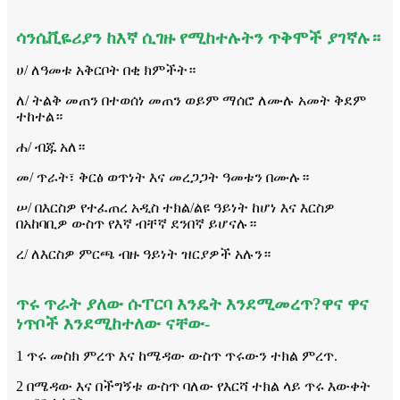
ሳንሴቪዬሪያን ከእኛ ሲገዙ የሚከተሉትን ጥቅሞች ያገኛሉ።
ሀ/ ለዓመቱ አቅርቦት በቂ ክምችት።
ለ/ ትልቅ መጠን በተወሰነ መጠን ወይም ማሰሮ ለሙሉ አመት ቅደም
ተከተል።
ሐ/ ብጁ አለ።
መ/ ጥራት፣ ቅርፅ ወጥነት እና መረጋጋት ዓመቱን በሙሉ።
ሠ/ በእርስዎ የተፈጠረ አዲስ ተክል/ልዩ ዓይነት ከሆነ እና እርስዎ
በአከባቢዎ ውስጥ የእኛ ብቸኛ ደንበኛ ይሆናሉ።
ረ/ ለእርስዎ ምርጫ ብዙ ዓይነት ዝርያዎች አሉን።
ጥሩ ጥራት ያለው ሱፐርባ እንዴት እንደሚመረጥ?ዋና ዋና
ነጥቦች እንደሚከተለው ናቸው-
1 ጥሩ መስክ ምረጥ እና ከሜዳው ውስጥ ጥሩውን ተክል ምረጥ.
2 በሜዳው እና በችግኝቱ ውስጥ ባለው የእርሻ ተክል ላይ ጥሩ እውቀት