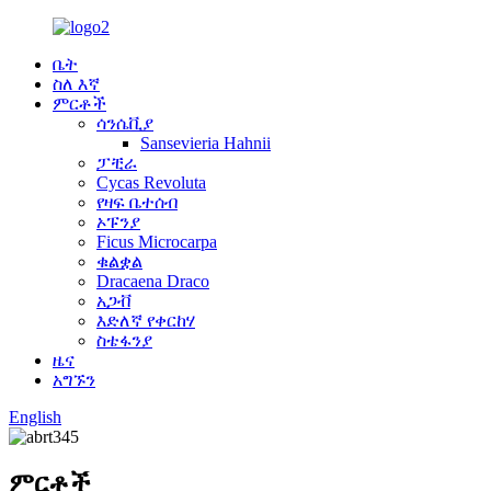
ቤት
ስለ እኛ
ምርቶች
ሳንሴቪያ
Sansevieria Hahnii
ፓቺራ
Cycas Revoluta
የዛፍ ቤተሰብ
ኦፑንያ
Ficus Microcarpa
ቁልቋል
Dracaena Draco
አጋቭ
እድለኛ የቀርከሃ
ስቴፋንያ
ዜና
አግኙን
English
ምርቶች