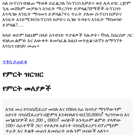
ስለ ሱፐርባ የበለጠ ማወቅ ይፈልጋሉ?ሱፐርባ ከቻይና ወደ ሌላ ሀገር ረጅም
ጊዜ መሸከም መቻሉን እንዴት ማረጋገጥ ይቻላል?ሸማቾች ሱፐርባን
እንዲገዙ እንዴት ማሳመን ይቻላል?ጥሩ ጥራት ያለው ሱፐርባ ከቻይና
እንዴት እንደሚገዛ?ሱፐርባን ከቻይና ሲገዙ ጉዳቱን እንዴት ማስወገድ
ይቻላል?….
ከላይ ወይም ከዚህም በላይ አንዳንድ ጥያቄዎች ካሉዎት፣ ቫንሊ ከእርስዎ ጋር
የበለጠ ልምድ እና እውቀት ለመካፈል እዚህ መጥቷል።እኛን ለማግኘት
እንኳን በደህና መጡ።
ጥቅስ ይጠይቁ
የምርት ዝርዝር
የምርት መለያዎች
እንደ መሪ የሳንሴቪዬሪያ መስክ እና የሸክላ ስራ ኩባንያ ማንኛውንም
አይነት ሳንሴቪዬሪያን በጅምላ እንቀበላለን።በ150,000㎡ ግሪንሃውስ እና
መገልገያዎች እና 200，000㎡ መስኮች እንዲሁም ልምድ ያላቸው
100+ ሰራተኞች ጋር፣ የተለያዩ አይነት ሳንሴቪዬሪያን በፕሪሚየም
ጥራት እና ትልቅ መጠን ለመስራት ሁሉንም ሀብቶች አለን።