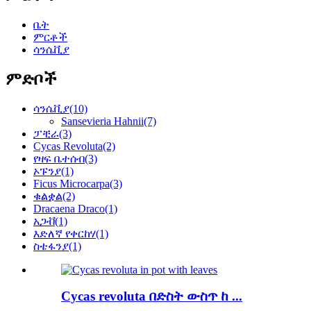
ቤት
ምርቶች
ሳንሴቪያ
ምድቦች
ሳንሴቪያ
(10)
Sansevieria Hahnii
(7)
ፓቺራ
(3)
Cycas Revoluta
(2)
የዛፍ ቤተሰብ
(3)
ኦፑንያ
(1)
Ficus Microcarpa
(3)
ቁልቋል
(2)
Dracaena Draco
(1)
አጋቭ
(1)
እድለኛ የቀርከሃ
(1)
ስቴፋንያ
(1)
Cycas revoluta በድስት ውስጥ ከ ...