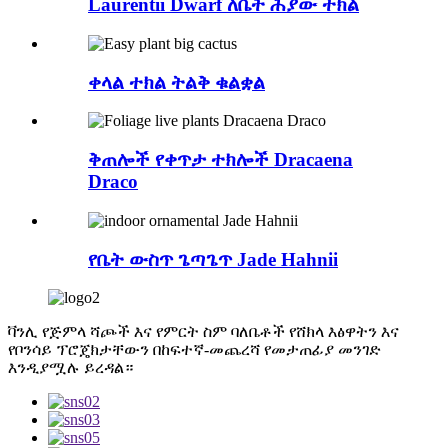
Laurentii Dwarf ለቤት ሕያው ተክል
ቀላል ተክል ትልቅ ቁልቋል
ቅጠሎች የቀጥታ ተክሎች Dracaena
Draco
የቤት ውስጥ ጌጣጌጥ Jade Hahnii
ቫንሊ የጅምላ ሻጮች እና የምርት ስም ባለቤቶች የሸክላ እፅዋትን እና
የቦንሳይ ፕሮጄክታቸውን በከፍተኛ-መጨረሻ የመታጠፊያ መንገድ
እንዲያሟሉ ይረዳል።