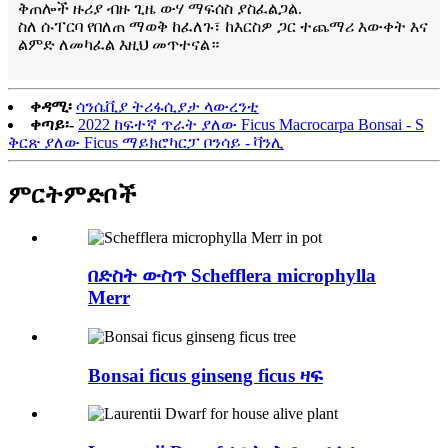
ቅጠሎች ዙሪያ ብዙ ጊዜ ውሃ ማፍሰስ ያስፈልጋል.
ስለ ሱፐርባ የበለጠ ማወቅ ከፈለጉ፣ ከእርስዎ ጋር ተጨማሪ እውቀት እና
ልምድ ለመካፈል እዚህ መጥተናል።
ቀዳሚ፡
ሳንሴቪያ ትሪፋሲያታ ላውረንቲ
ቀጣይ፡-
2022 ከፍተኛ ጥራት ያለው Ficus Macrocarpa Bonsai - S
ቅርጽ ያለው Ficus ማይክሮካርፓ ቦንሳይ - ቫንሊ
ምርት
ምድቦች
በድስት ውስጥ Schefflera microphylla
Merr
Bonsai ficus ginseng ficus ዛፍ