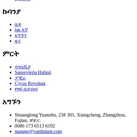
ኩባንያ
ቤት
ስለ እኛ
አግኙን
ዜና
ምርት
ሳንሴቪያ
Sansevieria Hahnii
ፓቺራ
Cycas Revoluta
የዛፍ ቤተሰብ
አግኙን
Shuanglong Yuanzhu, 23# 301, Xiangcheng, Zhangzhou,
Fujian, ቻይና.
0086 173 6513 6192
maggie@vanliplant.com