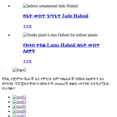
የቤት ውስጥ ጌጣጌጥ Jade Hahnii
ጥያቄ
የእባብ ተክል Lotus Hahnii ለቤት ውስጥ
እፅዋት
ጥያቄ
ቫንሊ የጅምላ ሻጮች እና የምርት ስም ባለቤቶች የሸክላ እፅዋትን እና
የቦንሳይ ፕሮጄክታቸውን በከፍተኛ-መጨረሻ ቁልፍ መንገድ እንዲያሟሉ
ይረዳል።