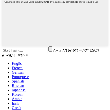
ለመፈለግ አስገባን ወይም ESCን
ለመዝጋት ይንኩ።
English
French
German
Portuguese
Spanish
Russian
Japanese
Korean
Arabic
Irish
Greek