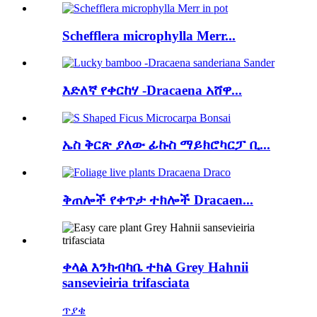
Schefflera microphylla Merr...
እድለኛ የቀርከሃ -Dracaena አሸዋ...
ኤስ ቅርጽ ያለው ፊኩስ ማይክሮካርፓ ቢ...
ቅጠሎች የቀጥታ ተክሎች Dracaen...
ቀላል እንክብካቤ ተክል Grey Hahnii
sansevieiria trifasciata
ጥያቄ