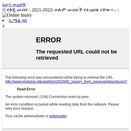
አሁን መጠየቅ
© የቅጂ መብት - 2021-2022፡ ሁሉም መብቶች የተጠበቁ ናቸው።
- -
ኢሜል ላክ
x