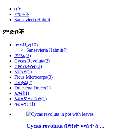
ቤት
ምርቶች
Sansevieria Hahnii
ምድቦች
ሳንሴቪያ
(10)
Sansevieria Hahnii
(7)
ፓቺራ
(3)
Cycas Revoluta
(2)
የዛፍ ቤተሰብ
(3)
ኦፑንያ
(1)
Ficus Microcarpa
(3)
ቁልቋል
(2)
Dracaena Draco
(1)
አጋቭ
(1)
እድለኛ የቀርከሃ
(1)
ስቴፋንያ
(1)
Cycas revoluta በድስት ውስጥ ከ ...