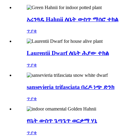
አረንጓዴ Hahnii ለቤት ውስጥ ማሰሮ ተክል
ጥያቄ
Laurentii Dwarf ለቤት ሕያው ተክል
ጥያቄ
sansevieria trifasciata በረዶ ነጭ ድንክ
ጥያቄ
የቤት ውስጥ ጌጣጌጥ ወርቃማ ሃኒ
ጥያቄ