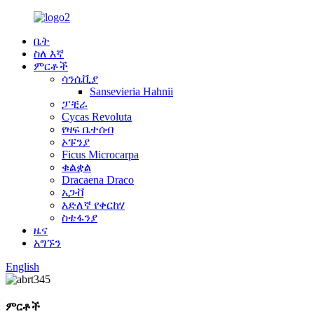
ቤት
ስለ እኛ
ምርቶች
ሳንሴቪያ
Sansevieria Hahnii
ፓቺራ
Cycas Revoluta
የዛፍ ቤተሰብ
ኦፑንያ
Ficus Microcarpa
ቁልቋል
Dracaena Draco
አጋቭ
እድለኛ የቀርከሃ
ስቴፋንያ
ዜና
አግኙን
English
ምርቶች